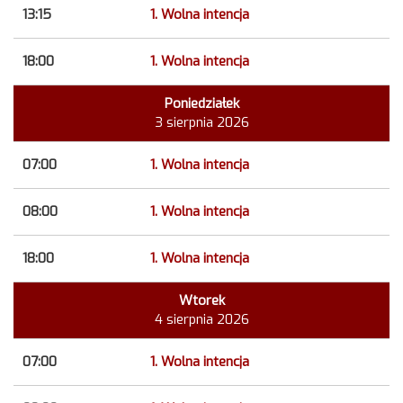
13:15
Wolna intencja
18:00
Wolna intencja
Poniedziałek
3 sierpnia 2026
07:00
Wolna intencja
08:00
Wolna intencja
18:00
Wolna intencja
Wtorek
4 sierpnia 2026
07:00
Wolna intencja