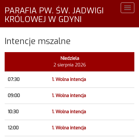
PARAFIA PW. ŚW. JADWIGI
Togg
navig
KRÓLOWEJ W GDYNI
Intencje mszalne
Niedziela
2 sierpnia 2026
07:30
Wolna intencja
09:00
Wolna intencja
10:30
Wolna intencja
12:00
Wolna intencja