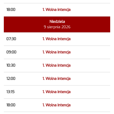
18:00
Wolna intencja
Niedziela
9 sierpnia 2026
07:30
Wolna intencja
09:00
Wolna intencja
10:30
Wolna intencja
12:00
Wolna intencja
13:15
Wolna intencja
18:00
Wolna intencja