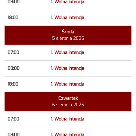
08:00
Wolna intencja
18:00
Wolna intencja
Środa
5 sierpnia 2026
07:00
Wolna intencja
08:00
Wolna intencja
18:00
Wolna intencja
Czwartek
6 sierpnia 2026
07:00
Wolna intencja
08:00
Wolna intencja