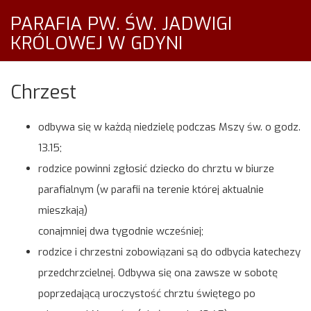
PARAFIA PW. ŚW. JADWIGI
KRÓLOWEJ W GDYNI
Chrzest
odbywa się w każdą niedzielę podczas Mszy św. o godz.
13.15;
rodzice powinni zgłosić dziecko do chrztu w biurze
parafialnym (w parafii na terenie której aktualnie
mieszkają)
conajmniej dwa tygodnie wcześniej;
rodzice i chrzestni zobowiązani są do odbycia katechezy
przedchrzcielnej. Odbywa się ona zawsze w sobotę
poprzedającą uroczystość chrztu świętego po