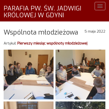
PARAFIA PW. ŚW. JADWIGI
Togg
navig
KRÓLOWEJ W GDYNI
Wspólnota młodzieżowa
5 maja 2022
Artykuł:
Pierwszy miesiąc wspólnoty młodzieżowej