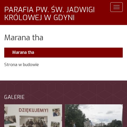
PARAFIA PW. ŚW. JADWIGI
Togg
navig
KRÓLOWEJ W GDYNI
Marana tha
Marana tha
Strona w budowie
GALERIE