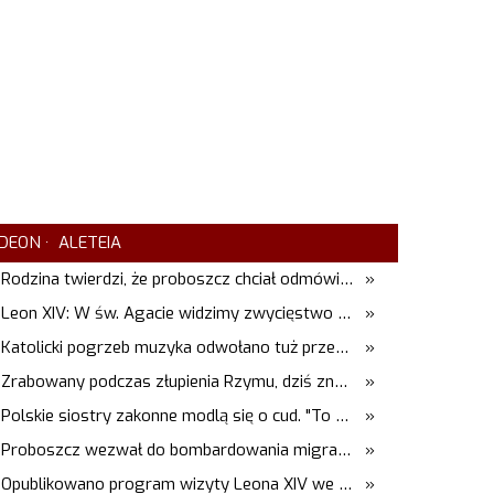
DEON
ALETEIA
Rodzina twierdzi, że proboszcz chciał odmówić pogrzebu. Kuria zapowiada wyjaśnienia
»
Leon XIV: W św. Agacie widzimy zwycięstwo miłości nad śmiercią
»
Katolicki pogrzeb muzyka odwołano tuż przed uroczystością. Powodem była przynależność do masonerii
»
Zrabowany podczas złupienia Rzymu, dziś znów zachwyca. Wyjątkowy arras w Castel Gandolfo
»
Polskie siostry zakonne modlą się o cud. "To będzie pieczęć Pana Boga dla naszej wiary"
»
Proboszcz wezwał do bombardowania migrantów. "Masowy ogień przeciwko najeźdźcom!"
»
Opublikowano program wizyty Leona XIV we Francji
»