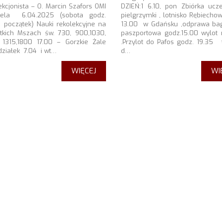
ekcjonista – O. Marcin Szafors OMI
DZIEŃ:1 6.10, pon Zbiórka ucz
iela 6.04.2025 (sobota godz.
pielgrzymki , lotnisko Rębiecho
 początek) Nauki rekolekcyjne na
13.00 w Gdańsku ,odprawa ba
tkich Mszach św. 730, 900,1030,
paszportowa godz.15.00 wylot 
 1315,1800 17.00 – Gorzkie Żale
.Przylot do Pafos godz. 19.35 
działek 7.04 i wt…
d…
WIĘCEJ
WI