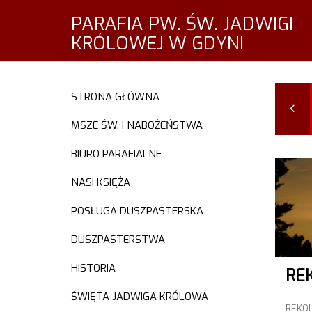
PARAFIA PW. ŚW. JADWIGI
KRÓLOWEJ W GDYNI
STRONA GŁÓWNA
SIE
GRU
MAJ
WRZ
2022
2022
2023
2024
MSZE ŚW. I NABOŻEŃSTWA
BIURO PARAFIALNE
NASI KSIĘŻA
POSŁUGA DUSZPASTERSKA
DUSZPASTERSTWA
HISTORIA
ŚWIĘTA JADWIGA KRÓLOWA
REKO