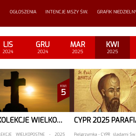
OGŁOSZENIA
INTENCJE MSZY ŚW.
GRAFIK NIEDZIELN
LIS
GRU
MAR
KWI
2024
2024
2025
2025
KWI
5
REKOLEKCJE WIELKOPOSTNE 2025
LEKCJE WIELKOPOSTNE - 2025
Pielgrzymka - CYPR śladami Św