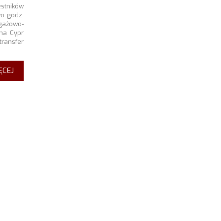
estników
wo godz.
gażowo-
na Cypr
transfer
ĘCEJ