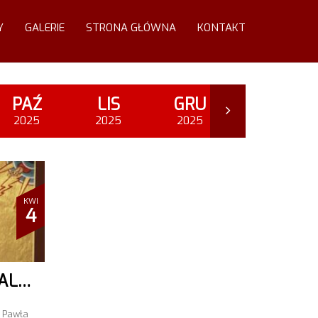
Y
GALERIE
STRONA GŁÓWNA
KONTAKT
PAŹ
LIS
GRU
MAR
2025
2025
2025
2026
KWI
4
CYPR 2025 PARAFIALNA PIELGRZYMKA ŚLADAMI ŚW. PAWŁA
. Pawła