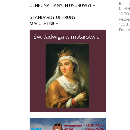
Rekol
OCHRONA DANYCH OSOBOWYCH
Niedz
18.00
STANDARDY OCHRONY
wszys
MAŁOLETNICH
1200,
Ponie
św. Jadwiga w malarstwie