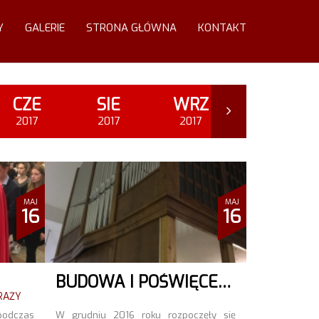
Y
GALERIE
STRONA GŁÓWNA
KONTAKT
CZE
SIE
WRZ
LIS
2017
2017
2017
2017
MAJ
MAJ
16
16
BUDOWA I POŚWIĘCENIE ORGANÓW
TRAŻY
podczas
W grudniu 2016 roku rozpoczęły się