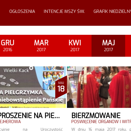
OGŁOSZENIA
INTENCJE MSZY ŚW.
GRAFIK NIEDZIELN
GRU
MAR
KWI
MAJ
2016
2017
2017
2017
MAJ
18
ZAPROSZENIE NA PIELGRZYMKĘ
BIERZMOWANIE
EJHEROWA
POŚWIĘCENIE ORGANÓW I WI
dycyjnie na Uroczystość
W dniu 16 maja 2017 roku, 