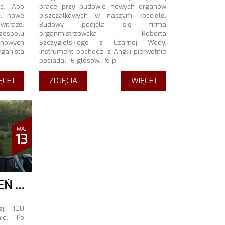
Ks. Abp
prace przy budowie nowych organów
ił nowe
piszczałkowych w naszym kościele.
itraże.
Budowy podjęła się firma
zespołu
organmistrzowska Roberta
 nowych
Szczygielskiego z Czarnej Wody.
ganista
Instrument pochodzi z Anglii pierwotnie
posiadał 16 głosów. Po p…
ĘCEJ
ZDJĘCIA
WIĘCEJ
MAJ
13
100-LECIE OBJAWIEŃ W FATIMIE
ji 100
ie. Po