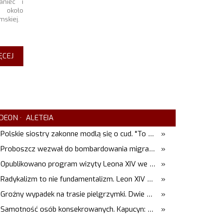
aniec i
o około
mskiej.
ĘCEJ
DEON
ALETEIA
Polskie siostry zakonne modlą się o cud. "To będzie pieczęć Pana Boga dla naszej wiary"
»
Proboszcz wezwał do bombardowania migrantów. "Masowy ogień przeciwko najeźdźcom!"
»
Opublikowano program wizyty Leona XIV we Francji
»
Radykalizm to nie fundamentalizm. Leon XIV w Asyżu
»
Groźny wypadek na trasie pielgrzymki. Dwie osoby trafiły do szpitala
»
Samotność osób konsekrowanych. Kapucyn: Życie w pojedynkę rzadko jest sielanką
»