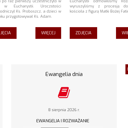
ii po raz pierwszy uczestniczyło w
Eucharystii odmówiliśmy Róż
i w Eucharystii. Uroczstości
wyruszyliśmy z procesją d
odniczył Ks. Proboszcz, a dzieci w
kościoła z figurą Matki Bożej Fati
oku przygotowywał Ks. Adam.
JĘCIA
WIĘCEJ
ZDJĘCIA
WI
Ewangelia dnia
8 sierpnia 2026 r.
EWANGELIA I ROZWAŻANIE