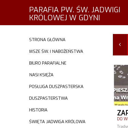
PARAFIA PW. ŚW. JADWIGI
KRÓLOWEJ W GDYNI
STRONA GŁÓWNA
GRU
STY
LUT
2015
2016
2016
MSZE ŚW. I NABOŻEŃSTWA
BIURO PARAFIALNE
NASI KSIĘŻA
POSŁUGA DUSZPASTERSKA
DUSZPASTERSTWA
HISTORIA
DO W
ŚWIĘTA JADWIGA KRÓLOWA
Tra