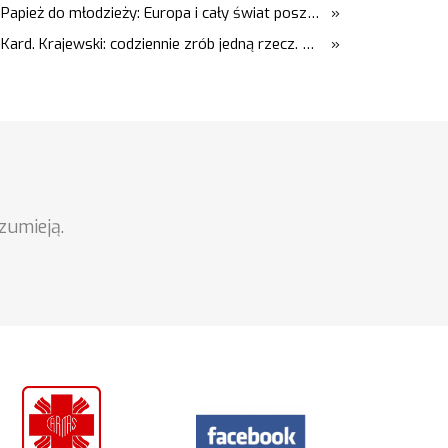
Papież do młodzieży: Europa i cały świat poszukują pośród was nowych świętych
»
Kard. Krajewski: codziennie zrób jedną rzecz. Zobaczysz, co stanie się z twoim życiem
»
zumieją.