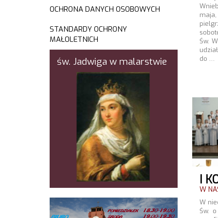
Wnieb
OCHRONA DANYCH OSOBOWYCH
maja
pielg
STANDARDY OCHRONY
sobot
MAŁOLETNICH
Św. W
udział
do …
św. Jadwiga w malarstwie
I K
W NAS
W nie
Św. o