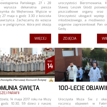
owstąpienia Pańskiego, 27 i 28
uroczystości Bierzmowania, 
, wyrusza dekanalna piesza
Sławoj Leszek Głódź poświęc
rzymka do Wejherowa. Wyjście w
piszczałkowe organy oraz w
ę 27 maja o godz. 3.30 z kościoła
Uroczystość ubogacił występ 
awrzyńca. Zachęcamy do wzięcia
młodzieżowego, a możliwości
u w pielgrzymce, która jest okazją
organów zaprezentował Pan or
Gedy…
WIĘCEJ
ZDJĘCIA
WI
MAJ
14
OMUNIA ŚWIĘTA
ZEJ PARAFII
dzielę, 14 maja 2017 roku na Mszy
Uroczysta Msza Św. z okaz
 godz. 10.30, 59 dzieci z naszej
rocznicy objawień w Fatim