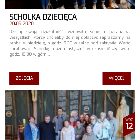
SCHOLKA DZIECIĘCA
20.09.2020
Dzisiaj swoją działalność wznowiła scholka parafialna.
Wszystkich, którzy chcieliby do niej dołączyć zapraszamy na
próbę, w niedzielę, o godz. 9.30 w salce pod zakrystią. Warto
spróbować! Scholkę można usłyszeć w czasie Mszy św. o
godz. 10.30 w górn…
ZDJĘCIA
WIĘCEJ
WRZ
12