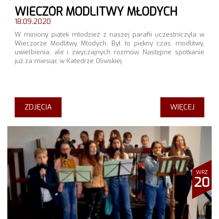
WIECZÓR MODLITWY MŁODYCH
18.09.2020
W miniony piątek młodzież z naszej parafii uczestniczyła w
Wieczorze Modlitwy Młodych. Był to piękny czas: modlitwy,
uwielbienia, ale i zwyczajnych rozmów. Następne spotkanie
już za miesiąc w Katedrze Oliwskiej.
ZDJĘCIA
WIĘCEJ
WRZ
20