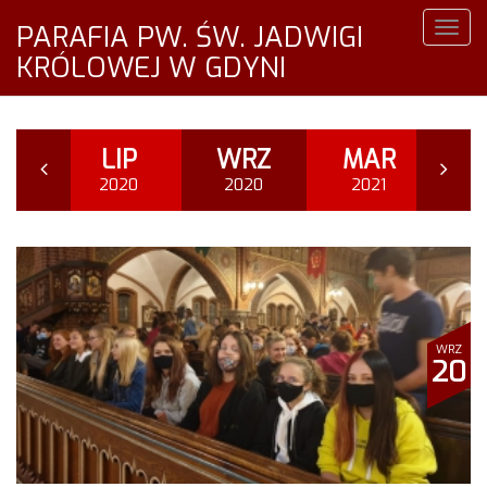
PARAFIA PW. ŚW. JADWIGI
Togg
navig
KRÓLOWEJ W GDYNI
ZE
LIP
WRZ
MAR
K
20
2020
2020
2021
2
WRZ
20