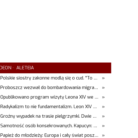
DEON
ALETEIA
Polskie siostry zakonne modlą się o cud. "To będzie pieczęć Pana Boga dla naszej wiary"
»
Proboszcz wezwał do bombardowania migrantów. "Masowy ogień przeciwko najeźdźcom!"
»
Opublikowano program wizyty Leona XIV we Francji
»
Radykalizm to nie fundamentalizm. Leon XIV w Asyżu
»
Groźny wypadek na trasie pielgrzymki. Dwie osoby trafiły do szpitala
»
Samotność osób konsekrowanych. Kapucyn: Życie w pojedynkę rzadko jest sielanką
»
Papież do młodzieży: Europa i cały świat poszukują pośród was nowych świętych
»