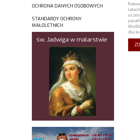
Rakow
OCHRONA DANYCH OSOBOWYCH
lata
uczes
STANDARDY OCHRONY
paraf
MAŁOLETNICH
Modli
dla ks
św. Jadwiga w malarstwie
ZD