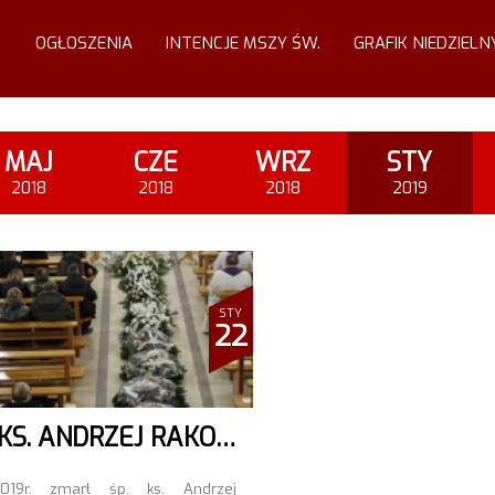
OGŁOSZENIA
INTENCJE MSZY ŚW.
GRAFIK NIEDZIELN
MAJ
CZE
WRZ
STY
2018
2018
2018
2019
STY
22
ŚP. KS. ANDRZEJ RAKOWSKI
.2019r. zmarł śp. ks. Andrzej