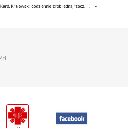
Kard. Krajewski: codziennie zrób jedną rzecz. Zobaczysz, co stanie się z twoim życiem
»
ci.