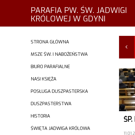
PARAFIA PW. ŚW. JADWIGI
KRÓLOWEJ W GDYNI
STRONA GŁÓWNA
STY
LUT
MAR
KWI
2018
2018
2018
2018
MSZE ŚW. I NABOŻEŃSTWA
BIURO PARAFIALNE
NASI KSIĘŻA
POSŁUGA DUSZPASTERSKA
DUSZPASTERSTWA
HISTORIA
ŚWIĘTA JADWIGA KRÓLOWA
11.01