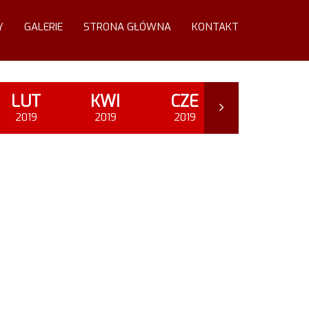
Y
GALERIE
STRONA GŁÓWNA
KONTAKT
LUT
KWI
CZE
WRZ
2019
2019
2019
2019