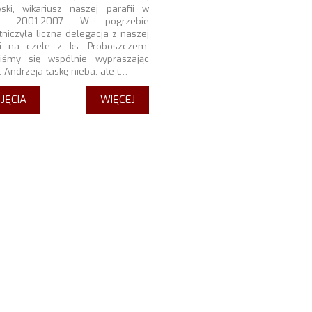
ski, wikariusz naszej parafii w
ch 2001-2007. W pogrzebie
tniczyła liczna delegacja z naszej
ii na czele z ks. Proboszczem.
liśmy się wspólnie wypraszając
. Andrzeja łaskę nieba, ale t…
JĘCIA
WIĘCEJ