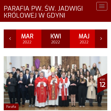
PARAFIA PW. ŚW. JADWIGI
Togg
navig
KRÓLOWEJ W GDYNI
UT
MAR
KWI
MAJ
C
22
2022
2022
2022
2
KWI
12
Parafia