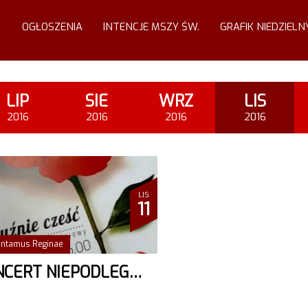
OGŁOSZENIA
INTENCJE MSZY ŚW.
GRAFIK NIEDZIELN
LIP
SIE
WRZ
LIS
2016
2016
2016
2016
LIS
11
antamus Reginae
KONCERT NIEPODLEGŁOŚCIOWY