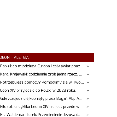
DEON
ALETEIA
Papież do młodzieży: Europa i cały świat poszukują pośród was nowych świętych
»
Kard. Krajewski: codziennie zrób jedną rzecz. Zobaczysz, co stanie się z twoim życiem
»
Potrzebujesz pomocy? Pomodlimy się w Twojej intencji
»
Leon XIV przyjedzie do Polski w 2028 roku. Trwają przygotowania do papieskiej pielgrzymki
»
Gdy „czujesz się kopnięty przez Boga”. Abp Adrian Galbas: Pan Bóg nie zabierze szpili
»
Filozof: encyklika Leona XIV nie jest przede wszystkim o sztucznej inteligencji
»
Ks. Waldemar Turek: Przemienienie Jezusa daje siłę do pokonywania przeciwności
»