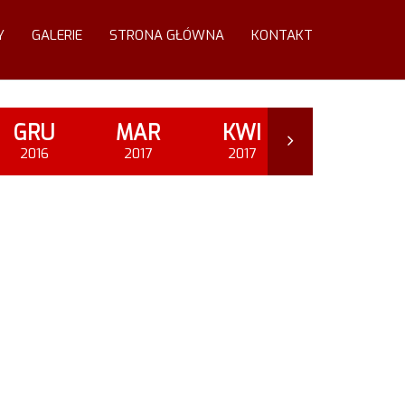
Y
GALERIE
STRONA GŁÓWNA
KONTAKT
GRU
MAR
KWI
MAJ
2016
2017
2017
2017