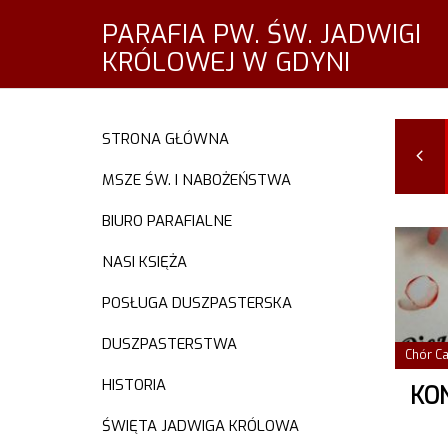
PARAFIA PW. ŚW. JADWIGI
KRÓLOWEJ W GDYNI
STRONA GŁÓWNA
MAR
KWI
MAJ
CZE
2016
2016
2016
2016
MSZE ŚW. I NABOŻEŃSTWA
BIURO PARAFIALNE
NASI KSIĘŻA
POSŁUGA DUSZPASTERSKA
DUSZPASTERSTWA
Chór C
HISTORIA
ŚWIĘTA JADWIGA KRÓLOWA