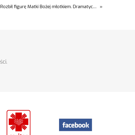
Rozbił figurę Matki Bożej młotkiem. Dramatyczne nagranie w sieci
»
ci.