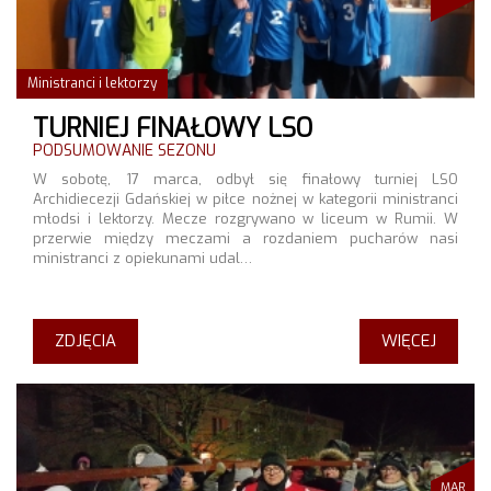
Ministranci i lektorzy
TURNIEJ FINAŁOWY LSO
PODSUMOWANIE SEZONU
W sobotę, 17 marca, odbył się finałowy turniej LSO
Archidiecezji Gdańskiej w piłce nożnej w kategorii ministranci
młodsi i lektorzy. Mecze rozgrywano w liceum w Rumii. W
przerwie między meczami a rozdaniem pucharów nasi
ministranci z opiekunami udal…
ZDJĘCIA
WIĘCEJ
MAR