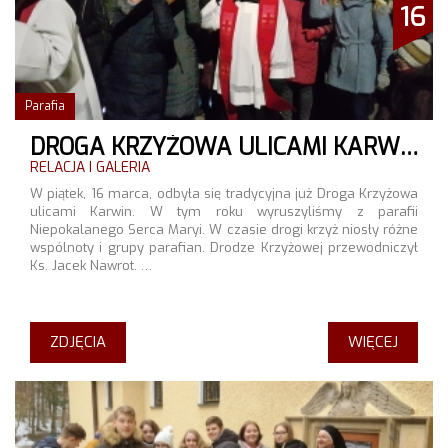
16
Parafia
DROGA KRZYŻOWA ULICAMI KARWIN
RELACJA I GALERIA
W piątek, 16 marca, odbyła się tradycyjna już Droga Krzyżowa
ulicami Karwin. W tym roku wyruszyliśmy z parafii
Niepokalanego Serca Maryi. W czasie drogi krzyż niosły różne
wspólnoty i grupy parafian. Drodze Krzyżowej przewodniczył
Ks. Jacek Nawrot. …
ZDJĘCIA
WIĘCEJ