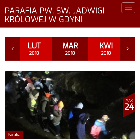
PARAFIA PW. ŚW. JADWIGI
Togg
navig
KRÓLOWEJ W GDYNI
TY
LUT
MAR
KWI
M
18
2018
2018
2018
2
MAR
24
Parafia