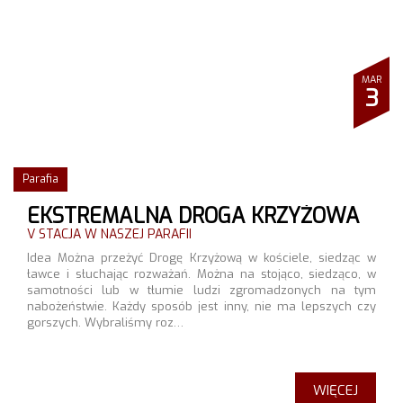
MAR
3
Parafia
EKSTREMALNA DROGA KRZYŻOWA
V STACJA W NASZEJ PARAFII
Idea Można przeżyć Drogę Krzyżową w kościele, siedząc w
ławce i słuchając rozważań. Można na stojąco, siedząco, w
samotności lub w tłumie ludzi zgromadzonych na tym
nabożeństwie. Każdy sposób jest inny, nie ma lepszych czy
gorszych. Wybraliśmy roz…
WIĘCEJ