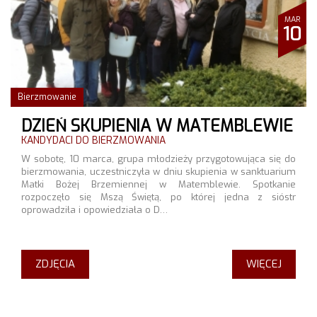
MAR
10
Bierzmowanie
DZIEŃ SKUPIENIA W MATEMBLEWIE
KANDYDACI DO BIERZMOWANIA
W sobotę, 10 marca, grupa młodzieży przygotowująca się do
bierzmowania, uczestniczyła w dniu skupienia w sanktuarium
Matki Bożej Brzemiennej w Matemblewie. Spotkanie
rozpoczęło się Mszą Świętą, po której jedna z sióstr
oprowadziła i opowiedziała o D…
ZDJĘCIA
WIĘCEJ