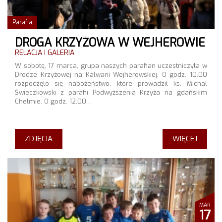
Parafia
DROGA KRZYŻOWA W WEJHEROWIE
RELACJA I GALERIA
W sobotę, 17 marca, grupa naszych parafian uczestniczyła w
Drodze Krzyżowej na Kalwarii Wejherowskiej. O godz. 10.00
rozpoczęło się nabożeństwo, które prowadził ks. Michał
Świeczkowski z parafii Podwyższenia Krzyża na gdańskim
Chełmie. O godz. 12.00…
ZDJĘCIA
WIĘCEJ
MAR
17