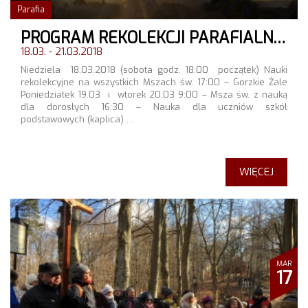
Parafia
PROGRAM REKOLEKCJI PARAFIALNYCH
18.03. - 21.03.2018
Niedziela 18.03.2018 (sobota godz. 18:00 początek) Nauki
rekolekcyjne na wszystkich Mszach św. 17:00 – Gorzkie Żale
Poniedziałek 19.03 i wtorek 20.03 9:00 – Msza św. z nauką
dla dorosłych 16:30 – Nauka dla uczniów szkół
podstawowych (kaplica) …
WIĘCEJ
MAR
17