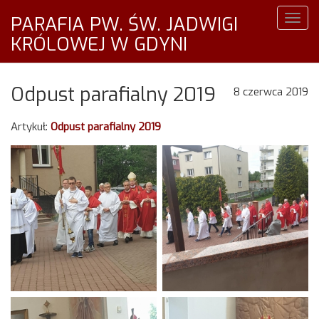
PARAFIA PW. ŚW. JADWIGI
Togg
navig
KRÓLOWEJ W GDYNI
Odpust parafialny 2019
8 czerwca 2019
Artykuł:
Odpust parafialny 2019