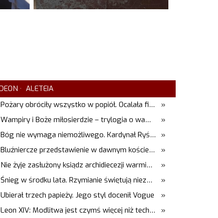
DEON
ALETEIA
Pożary obróciły wszystko w popiół. Ocalała figura Matki Bożej
»
Wampiry i Boże miłosierdzie – trylogia o wampirach i łasce
»
Bóg nie wymaga niemożliwego. Kardynał Ryś wyjaśnia dlaczego
»
Bluźniercze przedstawienie w dawnym kościele. Arcybiskup stanowczo reaguje
»
Nie żyje zasłużony ksiądz archidiecezji warmińskiej. Przez lata wychował pokolenia przyszłych kapłanów
»
Śnieg w środku lata. Rzymianie świętują niezwykły cud
»
Ubierał trzech papieży. Jego styl docenił Vogue
»
Leon XIV: Modlitwa jest czymś więcej niż techniką. "Odkryjmy ją na nowo"
»