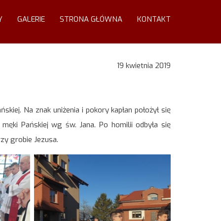
Y
GALERIE
STRONA GŁÓWNA
KONTAKT
19 kwietnia 2019
skiej. Na znak uniżenia i pokory kapłan położył się
 męki Pańskiej wg św. Jana. Po homilii odbyła się
rzy grobie Jezusa.