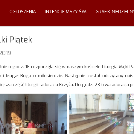
OGŁOSZENIA
INTENCJE MSZY ŚW.
GRAFIK NIEDZIELN
ki Piątek
.2019
lnie o godz. 18 rozpoczęła się w naszym kościele Liturgia Męki Pań
 i błagał Boga o miłosierdzie. Następnie został odczytany opis
iejsza część liturgii- adoracja Krzyża. Do godz. 23 trwa adoracja p